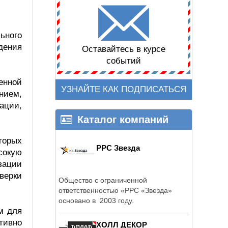
ьного
дения
Оставайтесь в курсе
событий
енной
УЗНАЙТЕ КАК ПОДПИСАТЬСЯ
нием,
ации,
Каталог компаний
торых
РРС Звезда
сокую
зации
верки
Общество с ограниченной
ответственностью «РРС «Звезда»
основано в 2003 году.
м для
тивно
ХОЛЛ ДЕКОР