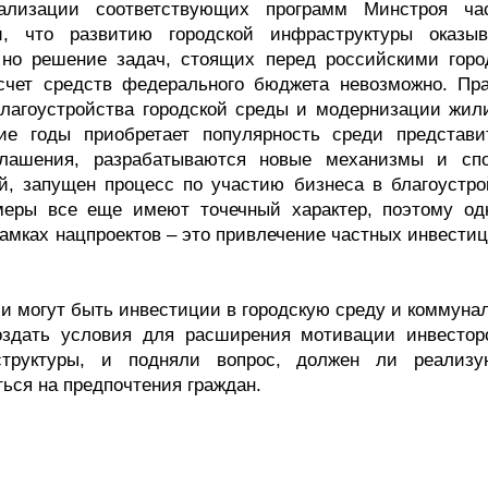
ализации соответствующих программ Минстроя ча
и, что развитию городской инфраструктуры оказыв
 но решение задач, стоящих перед российскими горо
счет средств федерального бюджета невозможно. Пра
 благоустройства городской среды и модернизации жил
ие годы приобретает популярность среди представи
глашения, разрабатываются новые механизмы и сп
й, запущен процесс по участию бизнеса в благоустро
имеры все еще имеют точечный характер, поэтому од
рамках нацпроектов – это привлечение частных инвести
и могут быть инвестиции в городскую среду и коммуна
оздать условия для расширения мотивации инвестор
структуры, и подняли вопрос, должен ли реализ
ься на предпочтения граждан.