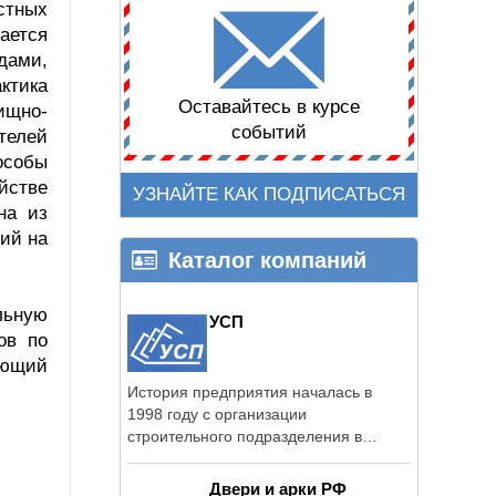
стных
ается
дами,
ктика
Оставайтесь в курсе
ищно-
событий
телей
особы
йстве
УЗНАЙТЕ КАК ПОДПИСАТЬСЯ
на из
ций на
Каталог компаний
льную
УСП
ов по
ующий
История предприятия началась в
1998 году с организации
строительного подразделения в
рамках крупной, ...
Двери и арки РФ