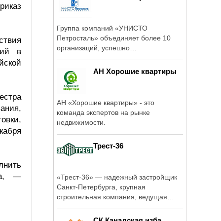
риказ
Группа компаний «УНИСТО
Петросталь» объединяет более 10
ствия
организаций, успешно
ций в
функционирующих на Российском ...
йской
АН Хорошие квартиры
естра
АН «Хорошие квартиры» - это
ания,
команда экспертов на рынке
овки,
недвижимости.
кабря
Трест-36
лнить
ва, —
«Трест-36» — надежный застройщик
Санкт-Петербурга, крупная
строительная компания, ведущая
свою деятельность ...
СК Канадская изба