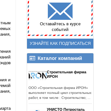
итным
Оставайтесь в курсе
уемых
событий
ания,
УЗНАЙТЕ КАК ПОДПИСАТЬСЯ
ления
каний
Каталог компаний
ондов
Строительная фирма
ИРОН
ния и
уемой
ООО «Строительная фирма ИРОН»
ания,
выполняет полный цикл строительных
работ, в том числе : Строительство; ...
марта
УНИСТО Петросталь