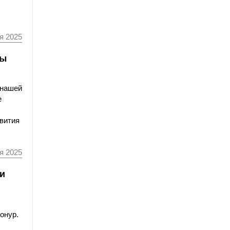
я 2025
мы
 нашей
е
звития
я 2025
и
онур.