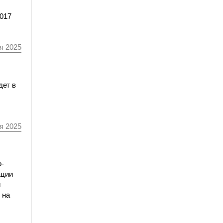
017
я 2025
дет в
я 2025
о-
ации
и
 на