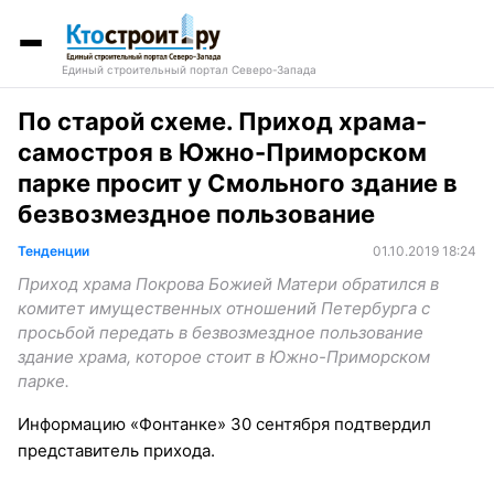
Единый строительный портал Северо-Запада
По старой схеме. Приход храма-
самостроя в Южно-Приморском
парке просит у Смольного здание в
безвозмездное пользование
Тенденции
01.10.2019 18:24
Приход храма Покрова Божией Матери обратился в
комитет имущественных отношений Петербурга с
просьбой передать в безвозмездное пользование
здание храма, которое стоит в Южно-Приморском
парке.
Информацию «Фонтанке» 30 сентября подтвердил
представитель прихода.