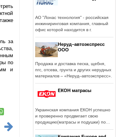
треть
ктной
АО "Лонас технология" - российская
акже
инжиниринговая компания, главный
офис которой находится в г.
ль за
Неруд–автоэкспресс
ства,
ООО
енным
ры по
Продажа и доставка песка, щебня,
амм и
пгс, отсева, грунта и других нерудных
материалов – «Неруд–автоэкспресс».
ЕКОН матрасы
Украинская компания ЕКОН успешно
и проверенно продвигает свою
продукцию(матрасы и подушки) по
всему СНГ.
Компания Europe and