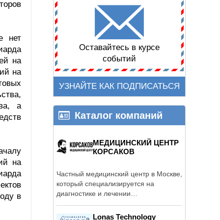
торов
е нет
Оставайтесь в курсе
иарда
событий
ей на
ий на
товых
УЗНАЙТЕ КАК ПОДПИСАТЬСЯ
ства,
ва, а
Каталог компаний
едств
МЕДИЦИНСКИЙ ЦЕНТР
ачалу
КОРСАКОВ
ий на
иарда
Частный медицинский центр в Москве,
который специализируется на
ектов
диагностике и лечении
оду в
психиатрических ...
Lonas Technology