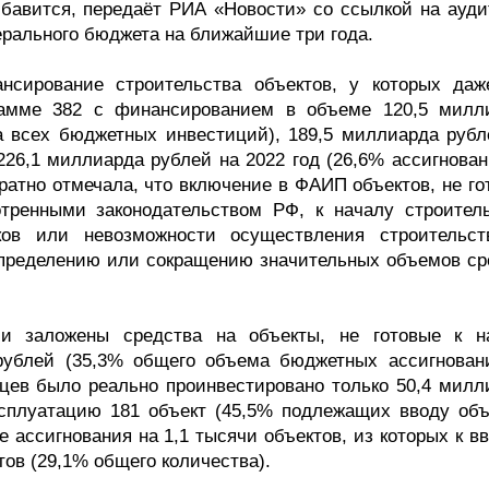
рибавится, передаёт РИА «Новости» со ссылкой на ауди
рального бюджета на ближайшие три года.
сирование строительства объектов, у которых даж
грамме 382 с финансированием в объеме 120,5 милл
ма всех бюджетных инвестиций), 189,5 миллиарда рубл
226,1 миллиарда рублей на 2022 год (26,6% ассигнован
ратно отмечала, что включение в ФАИП объектов, не го
тренными законодательством РФ, к началу строитель
ов или невозможности осуществления строительст
спределению или сокращению значительных объемов ср
и заложены средства на объекты, не готовые к н
рублей (35,3% общего объема бюджетных ассигнован
цев было реально проинвестировано только 50,4 милл
ксплуатацию 181 объект (45,5% подлежащих вводу объ
ассигнования на 1,1 тысячи объектов, из которых к вв
ов (29,1% общего количества).