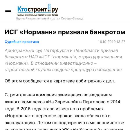
Единый строительный портал Северо-Запада
ИСГ «Норманн» признали банкротом
Судебная практика
16.10.2019 13:27
Арбитражный суд Петербурга и Ленобласти признал
банкротом НАО «ИСГ "Норманн"», структуру компании
«Норманн». В отношении инвестиционно –
строительной группы введена процедура наблюдения.
Об этом сообщается в картотеке арбитражных дел.
Строительная компания занималась возведением
жилого комплекса «На Заречной» в Парголово с 2014
года. В 2016 году стало известно о проблемах
«Норманна» о переносе сроков ввода объектов в
эксплуатацию. Летом по подозрению в мошенничестве
со средствами дольщиков ЖК «На Заречной» на сумму