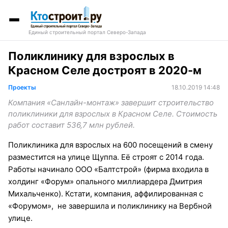
Единый строительный портал Северо-Запада
Поликлинику для взрослых в
Красном Селе достроят в 2020-м
Проекты
18.10.2019 14:48
Компания «Санлайн-монтаж» завершит строительство
поликлиники для взрослых в Красном Селе. Стоимость
работ составит 536,7 млн рублей.
Поликлиника для взрослых на 600 посещений в смену
разместится на улице Щуппа. Её строят с 2014 года.
Работы начинало ООО «Балтстрой» (фирма входила в
холдинг «Форум» опального миллиардера Дмитрия
Михальченко). Кстати, компания, аффилированная с
«Форумом», не завершила и поликлинику на Вербной
улице.