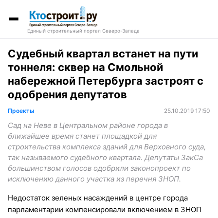
Единый строительный портал Северо-Запада
Судебный квартал встанет на пути
тоннеля: сквер на Смольной
набережной Петербурга застроят с
одобрения депутатов
Проекты
25.10.2019 17:50
Сад на Неве в Центральном районе города в
ближайшее время станет площадкой для
строительства комплекса зданий для Верховного суда,
так называемого судебного квартала. Депутаты ЗакСа
большинством голосов одобрили законопроект по
исключению данного участка из перечня ЗНОП.
Недостаток зеленых насаждений в центре города
парламентарии компенсировали включением в ЗНОП