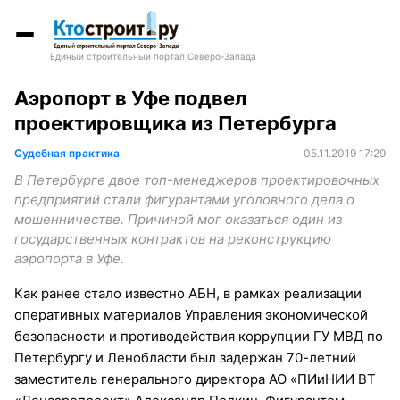
Единый строительный портал Северо-Запада
Аэропорт в Уфе подвел
проектировщика из Петербурга
Судебная практика
05.11.2019 17:29
В Петербурге двое топ-менеджеров проектировочных
предприятий стали фигурантами уголовного дела о
мошенничестве. Причиной мог оказаться один из
государственных контрактов на реконструкцию
аэропорта в Уфе.
Как ранее стало известно АБН, в рамках реализации
оперативных материалов Управления экономической
безопасности и противодействия коррупции ГУ МВД по
Петербургу и Ленобласти был задержан 70-летний
заместитель генерального директора АО «ПИиНИИ ВТ