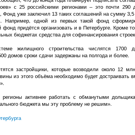
сообщил, что до конца года планирует подписать согла
оев» с 25 российскими регионами – это почти 290 
м, Фонд уже заключил 13 таких соглашений на сумму 3,
в. Например, одной из первых такой фонд сформир
 фонд придётся организовать и в Петербурге. Кроме то
льных бюджетах средства для софинансирования строек
теме жилищного строительства числятся 1700 д
500 домов сроки сдачи задержаны на полгода и более.
тятся застройщики, которые возводили около 12 млн
овины из этого объёма необходимо будет достраивать в
».
т регионы активнее работать с обманутыми дольщик
рального бюджета мы эту проблему не решим».
тербурга