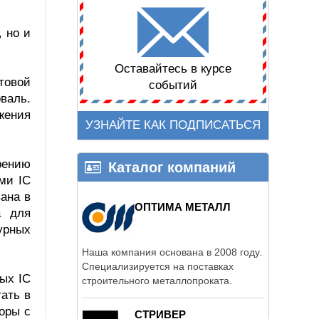
, но и
Оставайтесь в курсе
товой
событий
валь.
жения
УЗНАЙТЕ КАК ПОДПИСАТЬСЯ
рению
Каталог компаний
ми IC
вана в
ОПТИМА МЕТАЛЛ
а для
урных
Наша компания основана в 2008 году.
Специализируется на поставках
ых IC
строительного металлопроката.
тать в
воры с
СТРИВЕР