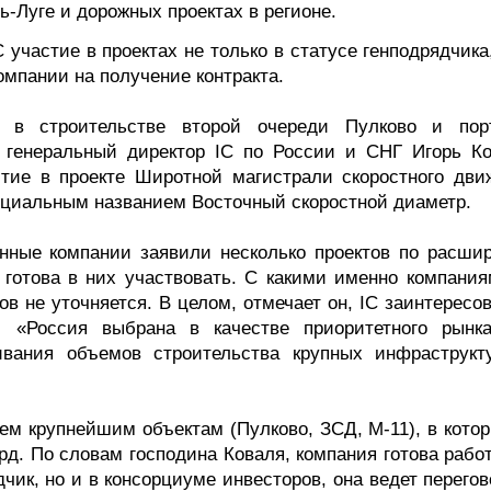
-Луге и дорожных проектах в регионе.
участие в проектах не только в статусе генподрядчика
мпании на получение контракта.
на в строительстве второй очереди Пулково и пор
 генеральный директор IC по России и СНГ Игорь Ко
стие в проекте Широтной магистрали скоростного дви
ициальным названием Восточный скоростной диаметр.
нные компании заявили несколько проектов по расши
 готова в них участвовать. С какими именно компания
ов не уточняется. В целом, отмечает он, IC заинтересо
 «Россия выбрана в качестве приоритетного рынк
ивания объемов строительства крупных инфраструкт
ем крупнейшим объектам (Пулково, ЗСД, М-11), в котор
рд. По словам господина Коваля, компания готова рабо
дчик, но и в консорциуме инвесторов, она ведет перего