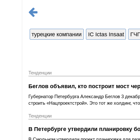
турецкие компании
IC Ictas Insaat
ГЧ
Тенденции
Беглов объявил, кто построит мост че
Губернатор Петербурга Александр Беглов 3 декабр
строить «Нацпроектстрой». Это тот же холдинг, чт
Тенденции
В Петербурге утвердили планировку б
В Смольном утвердили проект планировки для раз