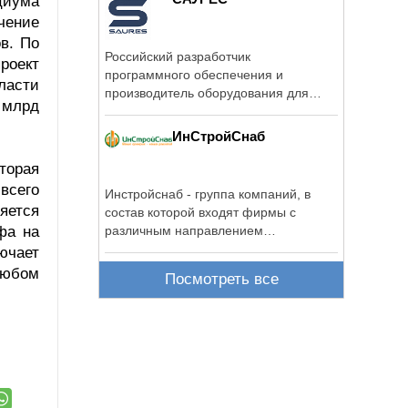
циума
чение
в. По
Российский разработчик
роект
программного обеспечения и
ласти
производитель оборудования для
0 млрд
систем дистанционного ...
ИнСтройСнаб
торая
всего
Инстройснаб - группа компаний, в
яется
состав которой входят фирмы с
фа на
различным направлением
деятельности, ...
лючает
любом
Посмотреть все