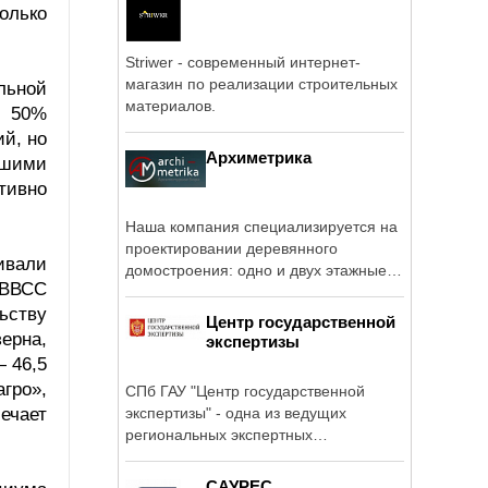
олько
Striwer - современный интернет-
магазин по реализации строительных
льной
материалов.
х 50%
й, но
Архиметрика
йшими
ктивно
Наша компания специализируется на
проектировании деревянного
ивали
домостроения: одно и двух этажные
 ВВСС
дома из ...
ьству
Центр государственной
ерна,
экспертизы
 46,5
гро»,
СПб ГАУ "Центр государственной
ечает
экспертизы" - одна из ведущих
региональных экспертных
организаций ...
САУРЕС