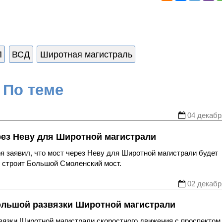
П
ВСД
Широтная магистраль
По теме
04 декабр
рез Неву для Широтной магистрали
я заявил, что мост через Неву для Широтной магистрали будет
о строит Большой Смоленский мост.
02 декабр
ольшой развязки Широтной магистрали
вязки Широтной магистрали скоростного движения с проспектом