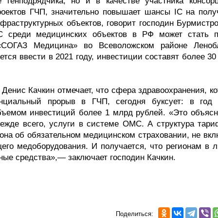
е генподрядчика, но и в качестве участника консор
проектов ГЧП, значительно повышает шансы IC на полу
нфраструктурных объектов, говорит господин Бурмистро
C среди медицинских объектов в РФ может стать п
 «СОГАЗ Медицина» во Всеволожском районе Леноб
ется ввести в 2021 году, инвестиции составят более 3
Денис Качкин отмечает, что сфера здравоохранения, ко
енциальный прорыв в ГЧП, сегодня буксует: в год 
объемом инвестиций более 1 млрд рублей. «Это объясн
режде всего, услуги в системе ОМС. А структура тари
акона об обязательном медицинском страховании, не вк
щего медоборудования. И получается, что регионам в 
ные средства»,— заключает господин Качкин.
Поделиться: