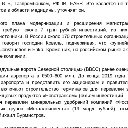
ВТБ, Газпромбанком, РФПИ, ЕАБР. Это касается не т
тов в области медицины, уточняет он.
ного плана модернизации и расширения магистра
 требуют около 7 трлн рублей инвестиций, из ни
сточники. В России около 170 строительных организаци
говорит господин Коваль, подчеркивая, что крупне
Construction и Enka. Кроме них, на российском рынке а
е компании.
душные ворота Северной столицы» (ВВСС) ранее оцен
кции аэропорта в €500–600 млн. До конца 2019 года
 аэропорта и представить его акционерам и правител
е включают строительство терминалов для перевалки з
 пищевых продуктов «Новотрансом» (объем инвестиций —
я перевалки минеральных удобрений компаний «Фоса
ых грузов «Металлоинвеста» (19 млрд рублей), отм
 Михаил Бурмистров.