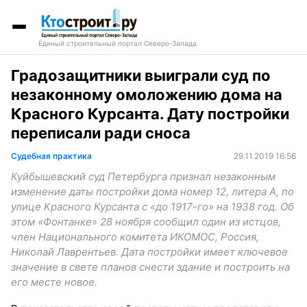
Единый строительный портал Северо-Запада
Градозащитники выиграли суд по
незаконному омоложению дома на
Красного Курсанта. Дату постройки
переписали ради сноса
Судебная практика
29.11.2019 16:56
Куйбышевский суд Петербурга признал незаконным
изменение даты постройки дома номер 12, литера А, по
улице Красного Курсанта с «до 1917-го» на 1938 год. Об
этом «Фонтанке» 28 ноября сообщил один из истцов,
член Национального комитета ИКОМОС, Россия,
Николай Лаврентьев. Дата постройки имеет ключевое
значение в свете планов снести здание и построить на
его месте новое.