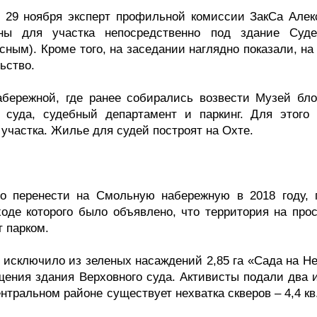
 29 ноября эксперт профильной комиссии ЗакСа Алек
ны для участка непосредственно под здание Суде
ным). Кроме того, на заседании наглядно показали, на
ьство.
абережной, где ранее собирались возвести Музей бло
 суда, судебный департамент и паркинг. Для этого 
участка. Жилье для судей построят на Охте.
о перенести на Смольную набережную в 2018 году, 
оде которого было объявлено, что территория на прос
 парком.
а исключило из зеленых насаждений 2,85 га «Сада на Н
ения здания Верховного суда. Активисты подали два и
нтральном районе существует нехватка скверов – 4,4 кв