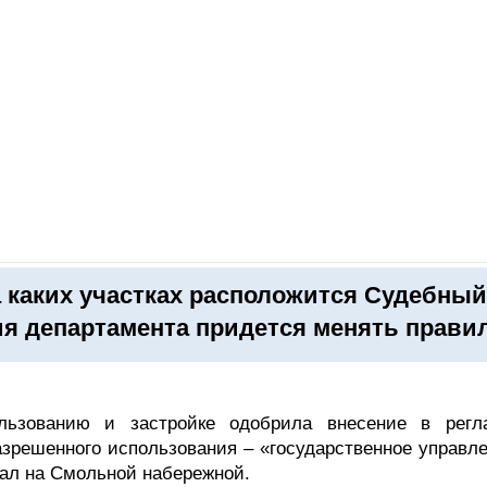
ОНЛАЙН–ВЫСТАВКИ
КАЛЕНДАРЬ
КЛЮЧЕВЫЕ ФИГУР
а каких участках расположится Судебный
ия департамента придется менять прави
льзованию и застройке одобрила внесение в регл
азрешенного использования – «государственное управле
тал на Смольной набережной.