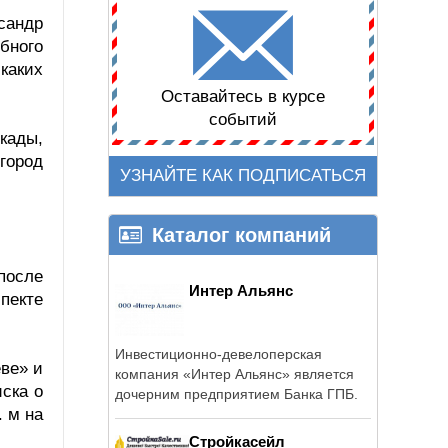
сандр
бного
 каких
Оставайтесь в курсе
событий
кады,
город
УЗНАЙТЕ КАК ПОДПИСАТЬСЯ
Каталог компаний
после
Интер Альянс
пекте
Инвестиционно-девелоперская
еве» и
компания «Интер Альянс» является
ска о
дочерним предприятием Банка ГПБ.
. м на
Стройкасейл