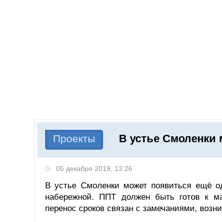
Добавить компанию
Войти
НОВОСТИ
СТАТЬИ
КОМПАНИИ
В устье Смоленки 
Поиск
Проекты
05 декабря 2019, 13:26
В устье Смоленки может появиться ещё од
набережной. ППТ должен быть готов к ма
перенос сроков связан с замечаниями, возн