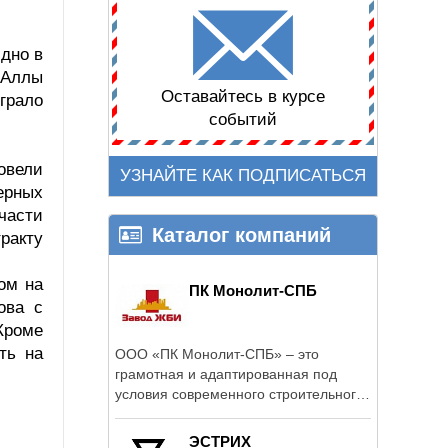
идно в
 Аллы
Оставайтесь в курсе
играло
событий
овели
УЗНАЙТЕ КАК ПОДПИСАТЬСЯ
ерных
части
Каталог компаний
тракту
ом на
ПК Монолит-СПБ
ова с
Кроме
ть на
ООО «ПК Монолит-СПБ» – это
грамотная и адаптированная под
условия современного строительного
рынка ...
ЭСТРИХ