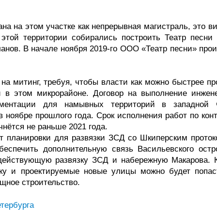
на на этом участке как непрерывная магистраль, это в
а этой территории собирались построить Театр песни
ланов. В начале ноября 2019-го ООО «Театр песни» про
а митинг, требуя, чтобы власти как можно быстрее пр
и в этом микрорайоне. Договор на выполнение инжен
ументации для намывных территорий в западной 
в ноябре прошлого года. Срок исполнения работ по кон
чнётся не раньше 2021 года.
кт планировки для развязки ЗСД со Шкиперским проток
беспечить дополнительную связь Васильевского остр
 действующую развязку ЗСД и набережную Макарова. 
язку и проектируемые новые улицы можно будет попас
щное строительство.
тербурга