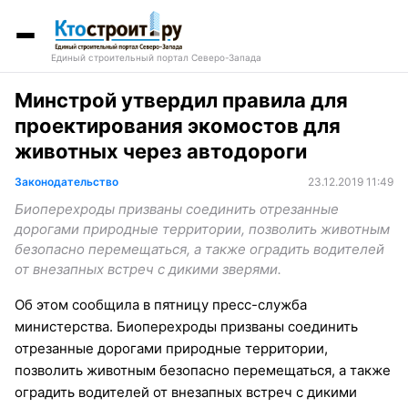
Единый строительный портал Северо-Запада
Минстрой утвердил правила для
проектирования экомостов для
животных через автодороги
Законодательство
23.12.2019 11:49
Биоперехроды призваны соединить отрезанные
дорогами природные территории, позволить животным
безопасно перемещаться, а также оградить водителей
от внезапных встреч с дикими зверями.
Об этом сообщила в пятницу пресс-служба
министерства. Биоперехроды призваны соединить
отрезанные дорогами природные территории,
позволить животным безопасно перемещаться, а также
оградить водителей от внезапных встреч с дикими