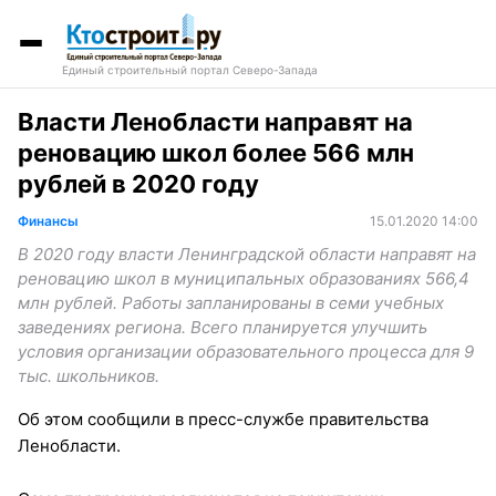
Единый строительный портал Северо-Запада
Власти Ленобласти направят на
реновацию школ более 566 млн
рублей в 2020 году
Финансы
15.01.2020 14:00
В 2020 году власти Ленинградской области направят на
реновацию школ в муниципальных образованиях 566,4
млн рублей. Работы запланированы в семи учебных
заведениях региона. Всего планируется улучшить
условия организации образовательного процесса для 9
тыс. школьников.
Об этом сообщили в пресс-службе правительства
Ленобласти.