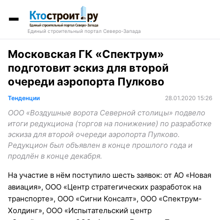
Единый строительный портал Северо-Запада
Московская ГК «Спектрум»
подготовит эскиз для второй
очереди аэропорта Пулково
Тенденции
28.01.2020 15:26
ООО «Воздушные ворота Северной столицы» подвело
итоги редукциона (торгов на понижение) по разработке
эскиза для второй очереди аэропорта Пулково.
Редукцион был объявлен в конце прошлого года и
продлён в конце декабря.
На участие в нём поступило шесть заявок: от АО «Новая
авиация», ООО «Центр стратегических разработок на
транспорте», ООО «Сигни Консалт», ООО «Спектрум-
Холдинг», ООО «Испытательский центр