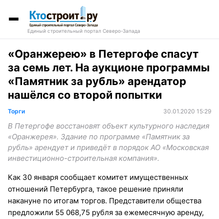
Единый строительный портал Северо-Запада
«Оранжерею» в Петергофе спасут
за семь лет. На аукционе программы
«Памятник за рубль» арендатор
нашёлся со второй попытки
Торги
30.01.2020 15:29
В Петергофе восстановят объект культурного наследия
«Оранжерея». Здание по программе «Памятник за
рубль» арендует и приведёт в порядок АО «Московская
инвестиционно-строительная компания».
Как 30 января сообщает комитет имущественных
отношений Петербурга, такое решение приняли
накануне по итогам торгов. Представители общества
предложили 55 068,75 рубля за ежемесячную аренду,