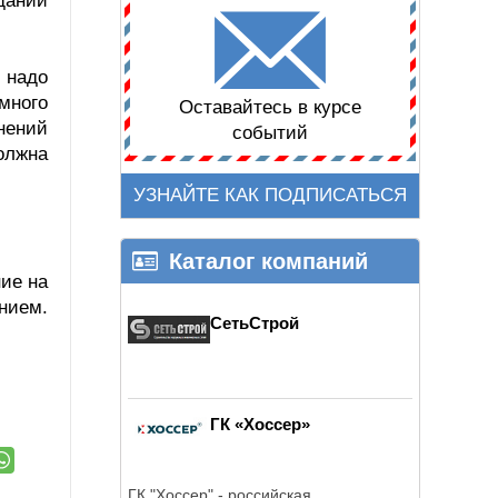
дании
 надо
много
Оставайтесь в курсе
нений
событий
олжна
УЗНАЙТЕ КАК ПОДПИСАТЬСЯ
Каталог компаний
ие на
нием.
СетьСтрой
ГК «Хоссер»
ГК "Хоссер" - российская