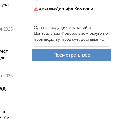
суда.
Дельфа Компани
Одна из ведущих компаний в
я 2025
Центральном Федеральном округе по
производству, продаже, доставке и
монтажу ...
ест,
Посмотреть все
дей
а 2025
ад
в и
М-7 и