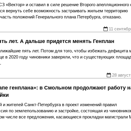
З «Вектор» и оставил в силе решение Второго апелляционного 
лся вернуть себе возможность застраивать жильем территорию
часть положений Генерального плана Петербурга, отказано.
11 сентябр
ять лет. А дальше придется менять Генплан
ближайшие пять лет. Потом для того, чтобы избежать дефицита м
ще в 2020 году чиновники заверяли, что и существующих площа
.
28 август
апе генплана»: в Смольном продолжают работу н
йки
 и жителей Санкт-Петербурга в проект изменений правил
ссия по землепользованию и застройке, состоящая из чиновнико
том числе все предложения, касающиеся прокладки магистрали 