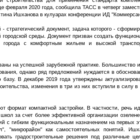
и строительства для применения стандарта комплек
це февраля 2020 года, сообщила ТАСС в четверг замест
тина Ишханова в кулуарах конференции ИД "Коммерсан
 - стратегический документ, задача которого - сформи
 городской среды. Документ призван создать функцион
е города с комфортным жильем и высокой транспо
ваны на успешной зарубежной практике. Большинство и
вания, однако ряд предложений нуждается в обоснова
базу. В декабре 2019 года утверждены актуализиров
оительства, изменения в три из них вступили в силу в
ют формат компактной застройки. В частности, речь ид
 школ за счет более эффективной организации озелене
ий с гибким функциональным назначением на первых э
л", "микрорайон" как самостоятельных понятий. Ишх
ровать градостроительные решения под различные це