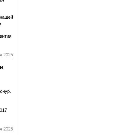
 нашей
е
звития
я 2025
и
онур.
017
я 2025