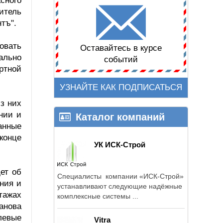
сного
итель
тъ".
ровать
Оставайтесь в курсе
ально
событий
ртной
УЗНАЙТЕ КАК ПОДПИСАТЬСЯ
з них
нии и
Каталог компаний
анные
 конце
УК ИСК-Строй
ет об
Специалисты компании «ИСК-Строй»
ния и
устанавливают следующие надёжные
тажах
комплексные системы ...
анова
левые
Vitra