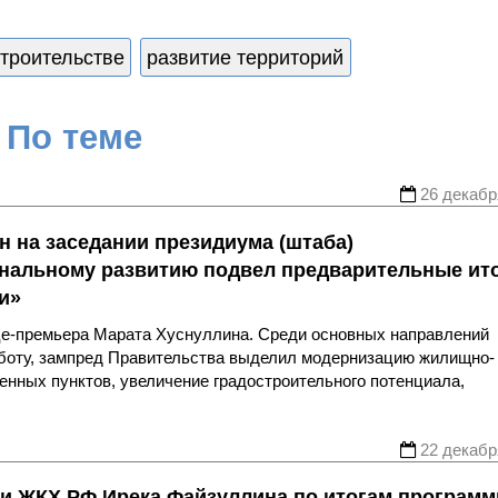
строительстве
развитие территорий
По теме
26 декабр
н на заседании президиума (штаба)
ональному развитию подвел предварительные ит
и»
це-премьера Марата Хуснуллина. Среди основных направлений
аботу, зампред Правительства выделил модернизацию жилищно-
енных пунктов, увеличение градостроительного потенциала,
22 декабр
 и ЖКХ РФ Ирека Файзуллина по итогам програм