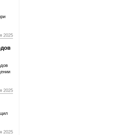
при
я 2025
одов
одов
дении
я 2025
бщил
я 2025