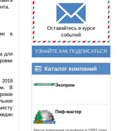
овета
нта.
Оставайтесь в курсе
вки в
событий
УЗНАЙТЕ КАК ПОДПИСАТЬСЯ
а для
ровки
Каталог компаний
 2018
Экопром
ым. В
рокое
льное
месту
Пиф-мастер
аждан
Наша компания основана в 1992 году