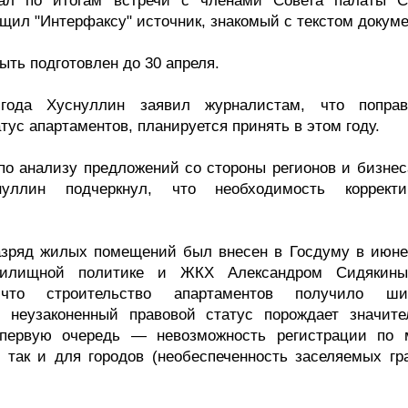
ал по итогам встречи с членами Совета палаты С
щил "Интерфаксу" источник, знакомый с текстом докуме
ыть подготовлен до 30 апреля.
года Хуснуллин заявил журналистам, что попра
тус апартаментов, планируется принять в этом году.
 по анализу предложений со стороны регионов и бизнес
нуллин подчеркнул, что необходимость корректи
разряд жилых помещений был внесен в Госдуму в июне
жилищной политике и ЖКХ Александром Сидякин
 что строительство апартаментов получило ши
 неузаконенный правовой статус порождает значите
 первую очередь — невозможность регистрации по 
 так и для городов (необеспеченность заселяемых гр