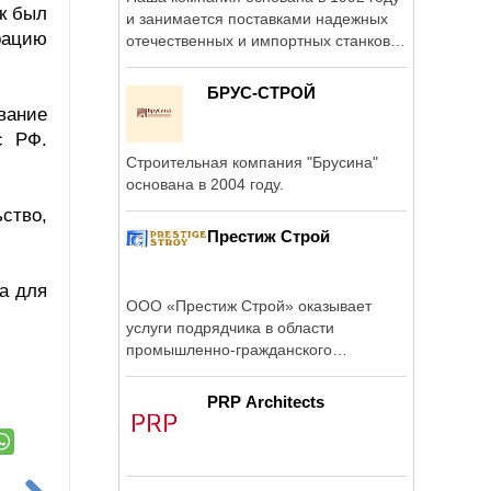
ак был
и занимается поставками надежных
рацию
отечественных и импортных станков,
...
БРУС-СТРОЙ
вание
с РФ.
Строительная компания "Брусина"
основана в 2004 году.
ство,
Престиж Строй
а для
ООО «Престиж Строй» оказывает
услуги подрядчика в области
промышленно-гражданского
строительства, ...
PRP Architects