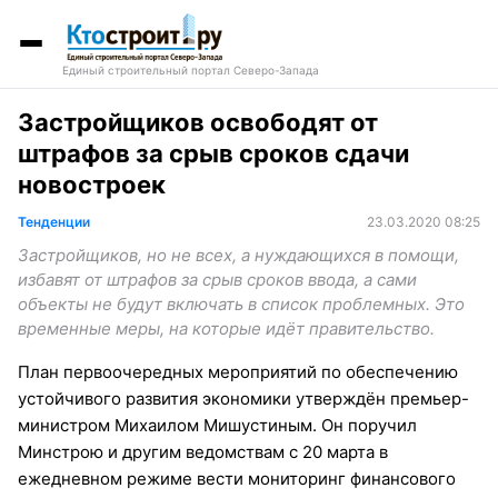
Единый строительный портал Северо-Запада
Застройщиков освободят от
штрафов за срыв сроков сдачи
новостроек
Тенденции
23.03.2020 08:25
Застройщиков, но не всех, а нуждающихся в помощи,
избавят от штрафов за срыв сроков ввода, а сами
объекты не будут включать в список проблемных. Это
временные меры, на которые идёт правительство.
План первоочередных мероприятий по обеспечению
устойчивого развития экономики утверждён премьер-
министром Михаилом Мишустиным. Он поручил
Минстрою и другим ведомствам с 20 марта в
ежедневном режиме вести мониторинг финансового