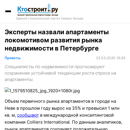
Единый строительный портал Северо-Запада
Эксперты назвали апартаменты
локомотивом развития рынка
недвижимости в Петербурге
Проекты
23.03.2020 16:35
Специалисты по недвижимости прогнозируют
сохранение устойчивой тенденции роста спроса на
апартаменты.
Объем первичного рынка апартаментов в городе на
Неве в прошлом году вырос на 35% и превысил 1 млн
кв. м,
сообщают
в международной консалтинговой
компании Colliers International. По данным аналитиков,
рынок апартаментов сохраняет положительную