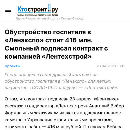
Единый строительный портал Северо-Запада
Обустройство госпиталя в
«Ленэкспо» стоит 416 млн.
Смольный подписал контракт с
компанией «Лентехстрой»
Проекты
23.04.2020 16:16
Город подписал генподрядный контракт на
обустройство госпиталя в «Ленэкспо» для легких
пациентов с COVID-19. Подрядчик — «Лентехстрой».
О том, что контракт подписан 23 апреля, «Фонтанке»
рассказал гендиректор «Лентехстроя» Анатолий Вебер.
Формальным заказчиком является подведомственное
комстрою Управление строительными проектами,
стоимость работ — 416 млн рублей. По словам Вебера,