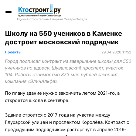
Единый строительный портал Северо-Запада
Школу на 550 учеников в Каменке
достроит московский подрядчик
Проекты
29.04.2020 11:52
Город подписал контракт на завершение школы для 550
учеников по адресу: Шуваловский проспект, участок
104. Работы стоимостью 873 млн рублей закончит
компания «ЭлинАльфа».
По плану здание нужно закончить летом 2021-го, а
откроется школа в сентябре.
Здание строится с 2017 года на участке между
Глухарской улицей и проспектом Королёва. Контракт с
предыдущим подрядчиком расторгнут в апреле 2019-