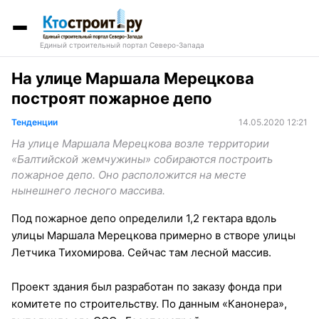
Единый строительный портал Северо-Запада
На улице Маршала Мерецкова
построят пожарное депо
Тенденции
14.05.2020 12:21
На улице Маршала Мерецкова возле территории
«Балтийской жемчужины» собираются построить
пожарное депо. Оно расположится на месте
нынешнего лесного массива.
Под пожарное депо определили 1,2 гектара вдоль
улицы Маршала Мерецкова примерно в створе улицы
Летчика Тихомирова. Сейчас там лесной массив.
Проект здания был разработан по заказу фонда при
комитете по строительству. По данным «Канонера»,