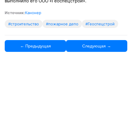
выполнило его ООО «Геоспецстрой».
Источник:
Канонер
#строительство
#пожарное депо
#Геоспецстрой
← Предыдущая
Следующая →