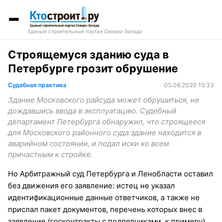
Единый строительный портал Северо-Запада
Строящемуся зданию суда в
Петербурге грозит обрушение
Судебная практика
05.06.2020 15:33
Здание Московского райсуда может обрушиться, не
дождавшись ввода в эксплуатацию. Судебный
департамент Петербурга обнаружил, что строящееся
для Московского районного суда здание находится в
аварийном состоянии, и подал иски ко всем
причастным к стройке.
Но Арбитражный суд Петербурга и Ленобласти оставил
без движения его заявление: истец не указал
идентификационные данные ответчиков, а также не
прислал пакет документов, перечень которых внес в
заявление (госконтракты с подрядчиками, к примеру).