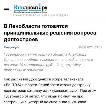
Единый строительный портал Северо-Запада
В Ленобласти готовятся
принципиальные решения вопроса
долгостроев
Тенденции
19.06.2020 09:07
Губернатор Ленинградской области Александр
Дрозденко сообщил намерении властей вложить в
регионе 10 миллиардов рублей в достройку
проблемных объектов.
Как рассказал Дрозденко в эфире телеканала
«ЛенТВ24», власти Ленобласти ставят достройку
долгостроев как одну из актуальных задач. При этом
губернатор отметил, что люди помнят не про
застройщика, который не смог выполнить свои