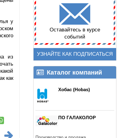
ещены
лья у
рском
Оставайтесь в курсе
ского
событий
УЗНАЙТЕ КАК ПОДПИСАТЬСЯ
ка из
ючать
какой
Каталог компаний
ак как
Хобас (Hobas)
ПО ГАЛАКОЛОР
Производство и продажа