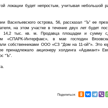
этой локации будет непростым, учитывая небольшой р
нии Васильевского острова, 56, рассказал “Ъ” ее през
теля, на этом участке в течение двух лет будет пос
ю 14,2 тыс. кв. м. Продавца площадки и сумму с
ым «СПАРК-Интерфакс», в мае господин Вязовс
ли собственниками ООО «СЗ "Дом на 11-ой"». Это ю
ее принадлежало акционеру холдинга «Адамант» Ев
ос “Ъ”.
та.
Поделиться: