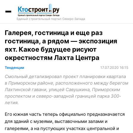
Единый строительный портал Северо-Запада
Галерея, гостиница и еще раз
гостиница, а рядом — экспозиция
яхт. Какое будущее рисуют
окрестностям Лахта Центра
Тенденции
17.07.2020 16:15
Смольный детализировал проект планировки квартала
в Приморском районе, расположенного между берегом
Лахтинской гавани, улицей Савушкина, Приморским
проспектом и северо-западной границей парка 300-
летия.
Его южная часть теперь официально предназначается
для зданий с музеями, выставочными залами и
галереями, а на пустующих участках центральной и