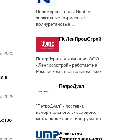
Полимерные полы Nanten -
эпоксидные, акриловые,
полиуретановые,
полиуретанцементные, а также лаки и
грунтовки.
ГК ЛенПромСтрой
я 2025
Петербургская компания ООО
«Ленпромстрой» работает на
Российском строительном рынке
ся в
более 8 лет.
ПетроДуал
я 2025
"ПетроДуал" - поставка
измерительного, слесарного,
металлорежущего инструмента,
ьство
оснастки для токарных ...
Агентство
Территориального...
я 2025