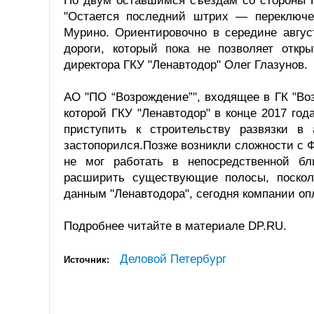
По двум оставшимся съездам со стороны П
"Остается последний штрих — переключе
Мурино. Ориентировочно в середине авгу
дороги, который пока не позволяет отк
директора ГКУ "Ленавтодор" Олег Глазунов.
АО "ПО “Возрождение”", входящее в ГК "Во
которой ГКУ "Ленавтодор" в конце 2017 год
приступить к строительству развязки в
застопорился.Позже возникли сложности с 
не мог работать в непосредственной бл
расширить существующие полосы, поскол
данным "Ленавтодора", сегодня компании оп
Подробнее читайте в материале DP.RU.
Деловой Петербург
Источник: