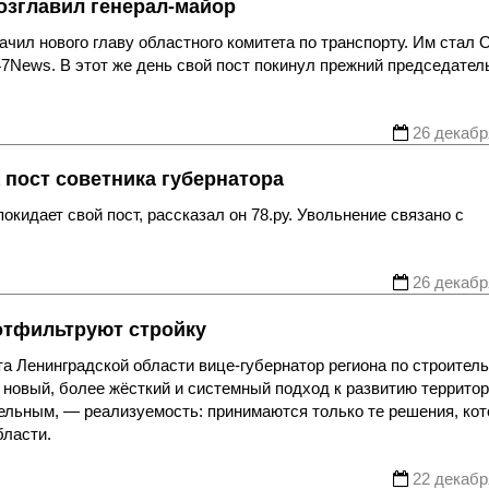
озглавил генерал-майор
чил нового главу областного комитета по транспорту. Им стал 
7News. В этот же день свой пост покинул прежний председател
26 декабр
 пост советника губернатора
кидает свой пост, рассказал он 78.ру. Увольнение связано с
26 декабр
 отфильтруют стройку
а Ленинградской области вице-губернатор региона по строител
 новый, более жёсткий и системный подход к развитию территор
тельным, — реализуемость: принимаются только те решения, ко
бласти.
22 декабр