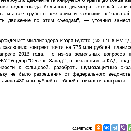
етербурга движение планируется открыть до конца авг
ние водопровода большого диаметра, который запит
ста мы все трубы переключим и закончим небольшой 
рыть движение по этим съездам", — уточнил замест
зрождение" миллиардера Игоря Букато (№ 171 в РМ "ДП
а заключило контракт почти на 775 млн рублей, планир
 апреле 2018 года. Но из–за земельных вопросов п
ФКУ "Упрдор “Северо–Запад”", отвечающим за КАД: подр
изости к кольцевой, разобрать шумозащитные экр
ьку не было разрешения от федерального ведомств
лачено 480 млн рублей от общей стоимости контракта.
Поделиться: