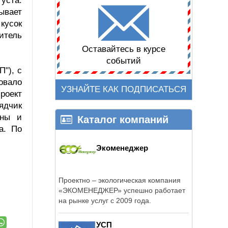
уста.
ывает
кусок
итель
Оставайтесь в курсе
событий
"), с
овало
УЗНАЙТЕ КАК ПОДПИСАТЬСЯ
роект
ядчик
аны и
Каталог компаний
а. По
Экоменеджер
Проектно – экологическая компания
«ЭКОМЕНЕДЖЕР» успешно работает
на рынке услуг с 2009 года.
УСП