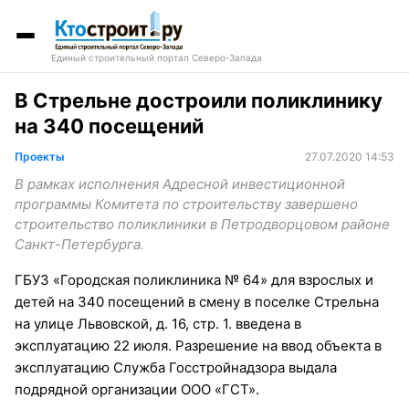
Единый строительный портал Северо-Запада
В Стрельне достроили поликлинику
на 340 посещений
Проекты
27.07.2020 14:53
В рамках исполнения Адресной инвестиционной
программы Комитета по строительству завершено
строительство поликлиники в Петродворцовом районе
Санкт-Петербурга.
ГБУЗ «Городская поликлиника № 64» для взрослых и
детей на 340 посещений в смену в поселке Стрельна
на улице Львовской, д. 16, стр. 1. введена в
эксплуатацию 22 июля. Разрешение на ввод объекта в
эксплуатацию Служба Госстройнадзора выдала
подрядной организации ООО «ГСТ».