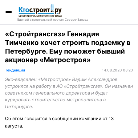
Единый строительный портал Северо-Запада
«Стройтрансгаз» Геннадия
Тимченко хочет строить подземку в
Петербурге. Ему поможет бывший
акционер «Метростроя»
Тенденции
14.08.2020 08:20
Экс-владелец «Метростроя» Вадим Александров
устроился на работу в АО «Стройтрансгаз». Он назначен
советником генерального директора и будет
курировать строительство метрополитена в
Петербурге.
Об этом говорится в сообщении компании от 13
августа.