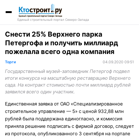
Единый строительный портал Северо-Запада
Снести 25% Верхнего парка
Петергофа и получить миллиард
пожелала всего одна компания
Торги
04.09.2020 09:51
Государственный музей-заповедник Петергоф подвел
итоги конкурса на масштабную реставрацию Верхнего
сада. На контракт стоимостью почти миллиард рублей
заявился всего один участник.
Единственная заявка от ОАО «Специализированное
строительное управление — 5» с ценой 932,88 млн
рублей была поддержана единогласно, и комиссия
приняла решение подписать с фирмой договор, следует
из протокола, опубликованного 3 сентября на портале