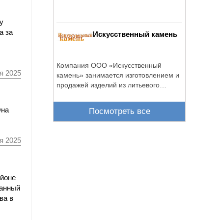
у
а за
Искусственный камень
Компания ООО «Искусственный
я 2025
камень» занимается изготовлением и
продажей изделий из литьевого
мрамора ...
Она
Посмотреть все
я 2025
айоне
данный
ва в