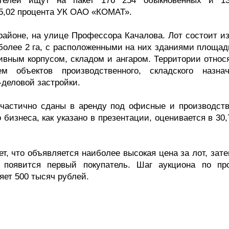
ателей ищут на пакет 176 254 обыкновенных и 1
95,02 процента УК ОАО «КОМАТ».
районе, на улице Профессора Качалова. Лот состоит из
более 2 га, с расположенными на них зданиями площад
ивным корпусом, складом и ангаром. Территории относя
 объектов производственного, складского назнач
деловой застройки.
частично сданы в аренду под офисные и производств
 бизнеса, как указано в презентации, оценивается в 30
т, что объявляется наиболее высокая цена за лот, зат
а появится первый покупатель. Шаг аукциона по пр
ет 500 тысяч рублей.