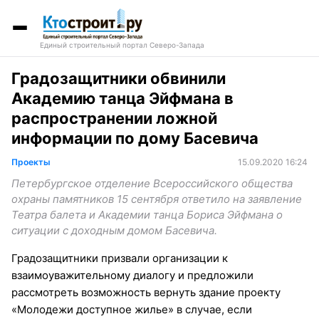
Единый строительный портал Северо-Запада
Градозащитники обвинили
Академию танца Эйфмана в
распространении ложной
информации по дому Басевича
Проекты
15.09.2020 16:24
Петербургское отделение Всероссийского общества
охраны памятников 15 сентября ответило на заявление
Театра балета и Академии танца Бориса Эйфмана о
ситуации с доходным домом Басевича.
Градозащитники призвали организации к
взаимоуважительному диалогу и предложили
рассмотреть возможность вернуть здание проекту
«Молодежи доступное жилье» в случае, если