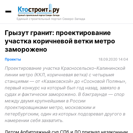
Единый строительный портал Северо-Запада
Грызут гранит: проектирование
участка коричневой ветки метро
заморожено
Проекты
18.09.2020 14:04
Проектирование участка Красносельско–Калининской
линии метро (ККЛ, коричневая ветка) с четырьмя
станциями — от «Казаковской» до «Сосновой Поляны»,
первый конкурс на который был год назад, завязло в
судах и фактически заморожено. В бэкграунде — спор
между двумя крупнейшими в России
проектировщиками метро, московским и
петербургским, один из которых подозревал другого в
намерении себя захватить.
Летом Арбитражный суд СПб и ЛО признал незаконным