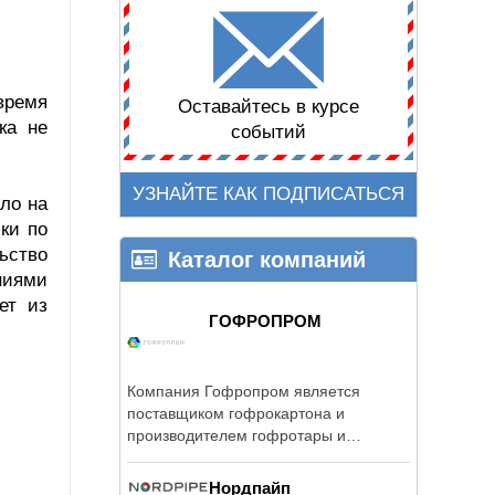
время
Оставайтесь в курсе
ка не
событий
УЗНАЙТЕ КАК ПОДПИСАТЬСЯ
ло на
ки по
ьство
Каталог компаний
ниями
ет из
ГОФРОПРОМ
Компания Гофропром является
поставщиком гофрокартона и
производителем гофротары и
гофроупаковки.
Нордпайп