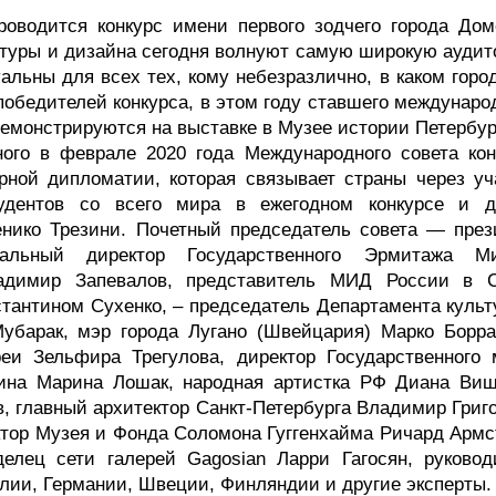
проводится конкурс имени первого зодчего города Дом
ектуры и дизайна сегодня волнуют самую широкую аудит
альны для всех тех, кому небезразлично, в каком горо
 победителей конкурса, в этом году ставшего междунар
 демонстрируются на выставке в Музее истории Петербу
ого в феврале 2020 года Международного совета кон
рной дипломатии, которая связывает страны через уч
тудентов со всего мира в ежегодном конкурсе и д
нико Трезини. Почетный председатель совета — през
ральный директор Государственного Эрмитажа М
адимир Запевалов, представитель МИД России в С
нстантином Сухенко, – председатель Департамента куль
барак, мэр города Лугано (Швейцария) Марко Борра
реи Зельфира Трегулова, директор Государственного 
кина Марина Лошак, народная артистка РФ Диана Виш
, главный архитектор Санкт-Петербурга Владимир Григо
тор Музея и Фонда Соломона Гуггенхайма Ричард Армст
елец сети галерей Gagosian Ларри Гагосян, руковод
лии, Германии, Швеции, Финляндии и другие эксперты.