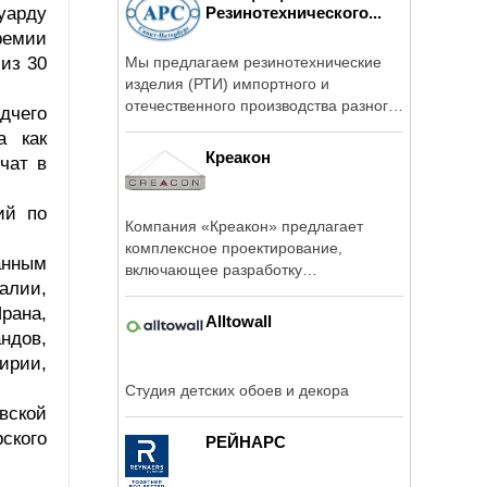
уарду
Резинотехнического...
ремии
 из 30
Мы предлагаем резинотехнические
изделия (РТИ) импортного и
отечественного производства разного
дчего
...
а как
Креакон
чат в
ий по
Компания «Креакон» предлагает
комплексное проектирование,
данным
включающее разработку
алии,
архитектурных и ...
рана,
Alltowall
ндов,
ирии,
Студия детских обоев и декора
вской
рского
РЕЙНАРС