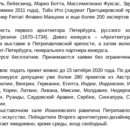
эль Либескинд, Марио Ботта, Массимилиано Фуксас, Эд
ремии 2011 года), Тойо Ито (лауреат Притцкеровской п
нер Ferrari Флавио Манцони и еще более 200 экспертов
сть первого архитектора Петербурга, русского зо
резини (1670–1734). Девиз конкурса – «Архитектур
а выставке в Петропавловской крепости, а затем вклю
т-Петербурга, генерального партнера конкурса.
урсе бесплатное. Принимаются заявки без ограничен
ок: подать проект можно до 15 октября 2020 года. По 
конкурсе допущено уже более 280 проектов из Австр
илии, Венгрии, Германии, Египта, Индии, Индонезии, И
, Кореи, Латвии, Ливана, Мексики, Молдавии, Нидерла
и, Руанды, Саудовской Аравии, Сербии, Сингапура, С
ии.
ыставочном зале Иоанновского равелина Петропавло
к искусство. Победители Второго архитектурно-дизайне
тает ежедневно, кроме среды, вход свободный.