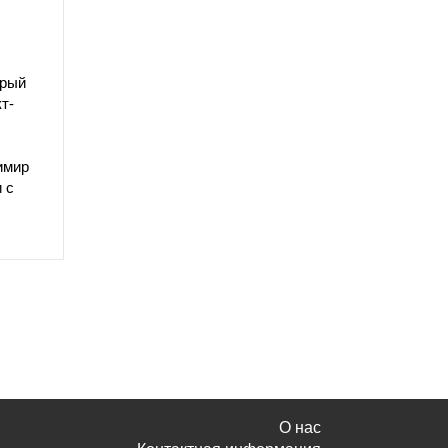
орый
т-
имир
 с
О нас