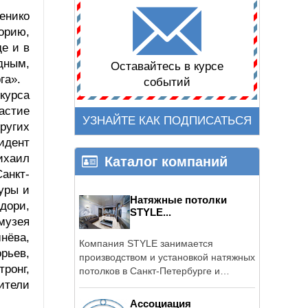
енико
орию,
де и в
одным,
Оставайтесь в курсе
рга».
событий
курса
астие
УЗНАЙТЕ КАК ПОДПИСАТЬСЯ
ругих
идент
ихаил
Каталог компаний
анкт-
туры и
Натяжные потолки
дори,
STYLE...
музея
нёва,
Компания STYLE занимается
рьев,
производством и установкой натяжных
ронг,
потолков в Санкт-Петербурге и
ители
Ленинградской ...
Ассоциация