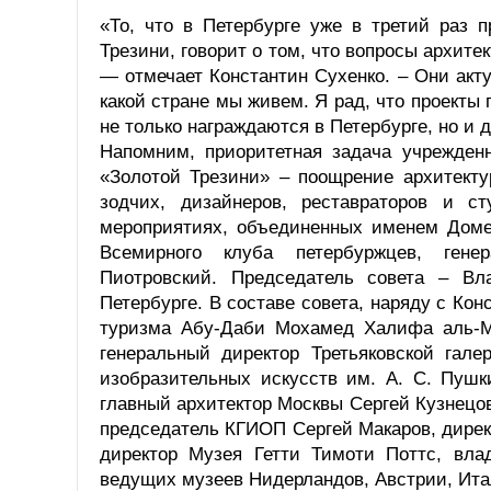
«То, что в Петербурге уже в третий раз 
Трезини, говорит о том, что вопросы архит
— отмечает Константин Сухенко. – Они акту
какой стране мы живем. Я рад, что проекты
не только награждаются в Петербурге, но и
Напомним, приоритетная задача учрежденн
«Золотой Трезини» – поощрение архитекту
зодчих, дизайнеров, реставраторов и с
мероприятиях, объединенных именем Доме
Всемирного клуба петербуржцев, гене
Пиотровский. Председатель совета – Вл
Петербурге. В составе совета, наряду с Ко
туризма Абу-Даби Мохамед Халифа аль-Му
генеральный директор Третьяковской гале
изобразительных искусств им. А. С. Пуш
главный архитектор Москвы Сергей Кузнецов
председатель КГИОП Сергей Макаров, дирек
директор Музея Гетти Тимоти Поттс, влад
ведущих музеев Нидерландов, Австрии, Ита