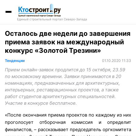
Единый строительный портал Северо-Запада
Осталось две недели до завершения
приема заявок на международный
конкурс «Золотой Трезини»
Тенденции
01.10.2020 11:33
Прием онлайн-заявок продлится до 15 октября, 23.59
по московскому времени. Заявки принимаются в 20
номинациях, предназначенных для архитектурных,
интерьерных, реставрационных проектов, а также
работ студентов архитектурных специальностей.
Участие в конкурсе бесплатное.
«После окончания приема проектов по каждому из них
проголосует отборочная комиссия и определит
финалистов, – рассказывает председатель оргкомитета