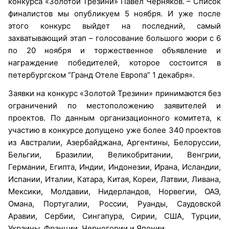
конкурса «Золотой Трезини» Павел Черняков. – Список
финалистов мы опубликуем 5 ноября. И уже после
этого конкурс выйдет на последний, самый
захватывающий этап – голосование большого жюри с 6
по 20 ноября и торжественное объявление и
награждение победителей, которое состоится в
петербургском “Гранд Отеле Европа” 1 декабря».
Заявки на конкурс «Золотой Трезини» принимаются без
ограничений по местоположению заявителей и
проектов. По данным организационного комитета, к
участию в конкурсе допущено уже более 340 проектов
из Австралии, Азербайджана, Аргентины, Белоруссии,
Бельгии, Бразилии, Великобритании, Венгрии,
Германии, Египта, Индии, Индонезии, Ирана, Исландии,
Испании, Италии, Катара, Китая, Кореи, Латвии, Ливана,
Мексики, Молдавии, Нидерландов, Норвегии, ОАЭ,
Омана, Португалии, России, Руанды, Саудовской
Аравии, Сербии, Сингапура, Сирии, США, Турции,
Украины, Франции, Черногории и Японии.