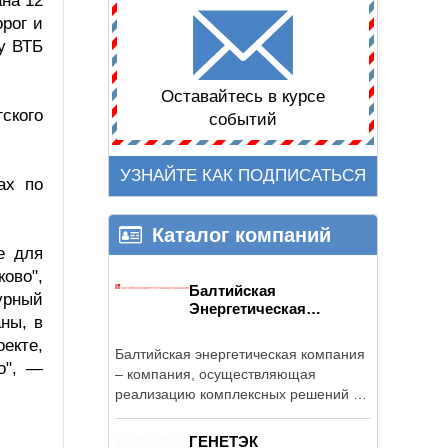
на 12
орог и
у ВТБ
Оставайтесь в курсе
ского
событий
УЗНАЙТЕ КАК ПОДПИСАТЬСЯ
ах по
Каталог компаний
е для
ово",
Балтийская
урный
Энергетическая
ны, в
Компания
екте,
Балтийская энергетическая компания
о", —
– компания, осуществляющая
реализацию комплексных решений в
области ...
ГЕНЕТЭК