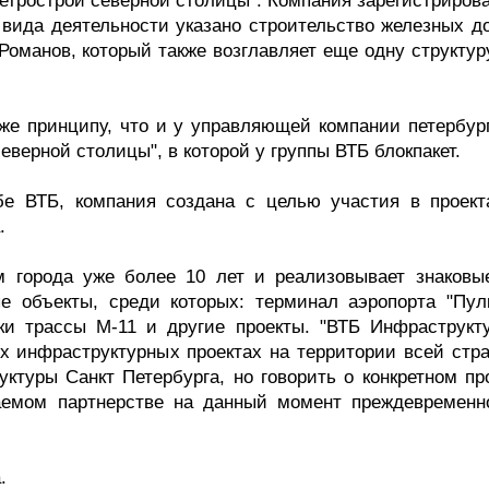
етрострой северной столицы". Компания зарегистрирова
о вида деятельности указано строительство железных д
Романов, который также возглавляет еще одну структур
 же принципу, что и у управляющей компании петербург
верной столицы", в которой у группы ВТБ блокпакет.
бе ВТБ, компания создана с целью участия в проект
.
м города уже более 10 лет и реализовывает знаковы
ые объекты, среди которых: терминал аэропорта "Пулк
тки трассы М-11 и другие проекты. "ВТБ Инфраструкт
ых инфраструктурных проектах на территории всей стра
ктуры Санкт Петербурга, но говорить о конкретном про
аемом партнерстве на данный момент преждевременн
.