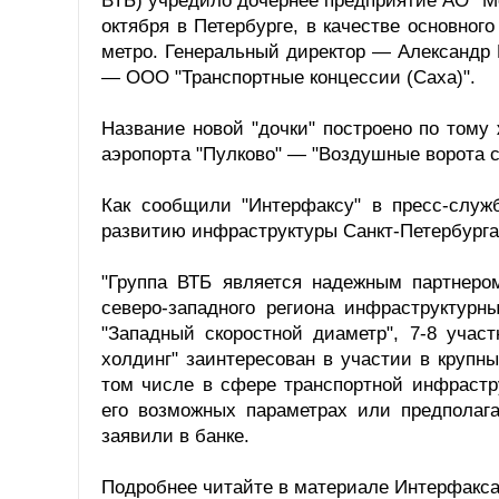
ВТБ) учредило дочернее предприятие АО "М
октября в Петербурге, в качестве основног
метро. Генеральный директор — Александр 
— ООО "Транспортные концессии (Саха)".
Название новой "дочки" построено по тому
аэропорта "Пулково" — "Воздушные ворота се
Как сообщили "Интерфаксу" в пресс-служ
развитию инфраструктуры Санкт-Петербурга
"Группа ВТБ является надежным партнеро
северо-западного региона инфраструктурн
"Западный скоростной диаметр", 7-8 учас
холдинг" заинтересован в участии в крупн
том числе в сфере транспортной инфрастру
его возможных параметрах или предполаг
заявили в банке.
Подробнее читайте в материале Интерфакса