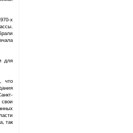
970-х
ассы.
брали
начала
и для
, что
дания
анкт-
 свои
анных
ласти
, так