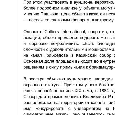
При этом участвовать в аукционе, вероятно,
более подробном анализе у объекта могут
мнению Пашкова, цена объекта кажется нес
— пассаж со световым фонарем, к которому
Однако в Colliers International, напротив,
локации, объект продается недорого. Но в 
и серьезно покреативить. «Есть очевид
сложности с дополнительными мощностями,
на канал Грибоедова и Казанский собор
Основная доля площади выходит во внутре
решениям в силу примыкания к брандмауэрн
В реестре объектов культурного наследия
охранного статуса. При этом у него богато
еще в первой половине XIX века, в 1884 
Сюзор для промышленника Владимира Рать
расположился на территории от канала Гри
был конкурировать с универмагом на Н
симметричные эркеры, оно обзавелось сим