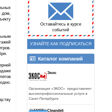
льных
 дом,
ъекту
Оставайтесь в курсе
событий
льным
тажей
УЗНАЙТЕ КАК ПОДПИСАТЬСЯ
етров.
бря.
Каталог компаний
ерней
одаже
Экос
летов
юдно.
Организация «ЭКОС» предоставляет
высокопрофессиональные услуги в
Санкт-Петербурге.
дству
Cleandeli