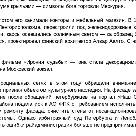
двумя крыльями — символы бога торговли Меркурия.
потом его занимали конторы и мебельный магазин. В 1
енгорисполкома, перестроили под железнодорожные к
, кассы освещались солнечным светом — за образец 
тся, проектировал финский архитектор Алвар Аалто. С 
в фильме «Ирония судьбы» — она стала декорациям
на Московский вокзал.
 социальных сетях в этом году обращали внимание
е признан объектом культурного наследия. На фасаде з
не после обращений петербуржцев на портал «Наш С
айона подала иск к АО ФПК с требованием исполнить
у ремонту фасада, очистить стены от несанкциониров
стемы. Однако арбитражный суд Петербурга и Леноб
ить ошибки райадминистрация больше не предпринимала