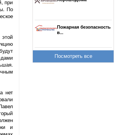
й, при
ы. По
еское
Пожарная безопасность
в...
в этой
укцию
будут
Посмотреть все
идами
ьшая.
очным
а нет
овали
Павел
торый
олжен
рки и
оемах