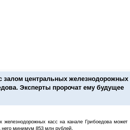
ОНЛАЙН–ВЫСТАВКИ
КАЛЕНДАРЬ
КЛЮЧЕВЫЕ ФИГУР
 с залом центральных железнодорожных
едова. Эксперты пророчат ему будущее
х железнодорожных касс на канале Грибоедова может 
 него минимум 853 млн рублей.