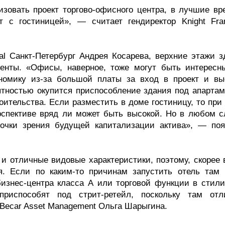
зовать проект торгово-офисного центра, в лучшие вр
 с гостиницей», — считает гендиректор Knight Fra
onal Санкт-Петербург Андрея Косарева, верхние этажи 
енты. «Офисы, наверное, тоже могут быть интересны
ономику из-за большой платы за вход в проект и вы
ятностью окупится приспособление здания под апартам
оительства. Если разместить в доме гостиницу, то при
ерспективе вряд ли может быть высокой. Но в любом с
очки зрения будущей капитализации актива», — поя
 и отличные видовые характеристики, поэтому, скорее 
я. Если по каким-то причинам запустить отель там 
бизнес-центра класса А или торговой функции в стили
приспособят под стрит-ретейл, поскольку там отл
 Becar Asset Management Ольга Шарыгина.