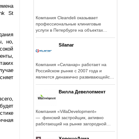
емена
nk St
Компания Cleandeli оказывает
профессиональные клиниговые
услуги в Петербурге на объектах
здания
любого типа, от ...
, но,
Silanar
сокой
енты,
 таких
Компания «Силанар» работает на
лучае
Российском рынке с 2007 года и
сняет
является динамично развивающейся
компанией, ...
Вилла Девелопмент
всего,
будет
Компания «VillaDevelopment»
стике
— финский застройщик, активно
ичная
работающий на рынке загородной
недвижимости в ...
ХорошоДома