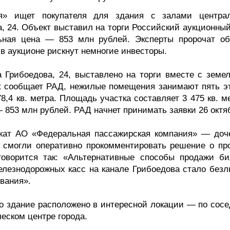
я» ищет покупателя для здания с залами центра
, 24. Объект выставил на торги Российский аукционный
льная цена — 853 млн рублей. Эксперты пророчат об
 в аукционе рискнут немногие инвесторы.
а Грибоедова, 24, выставлено на торги вместе с земе
Как сообщает РАД, нежилые помещения занимают пять э
,4 кв. метра. Площадь участка составляет 3 475 кв. м
 853 млн рублей. РАД начнет принимать заявки 26 октя
жат АО «Федеральная пассажирская компания» — доч
смогли оперативно прокомментировать решение о пр
оворится так: «Альтернативные способы продажи би
железнодорожных касс на канале Грибоедова стало безл
вания».
о здание расположено в интересной локации — по сосе
еском центре города.