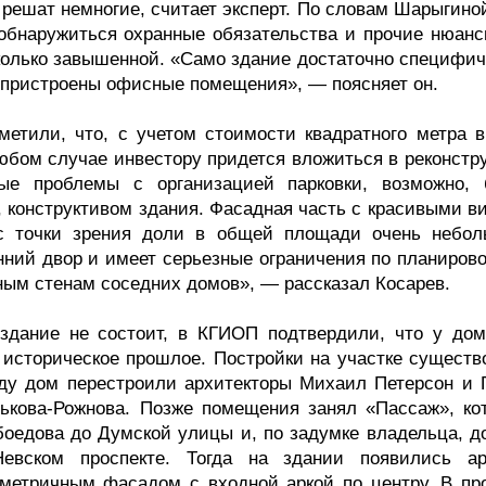
 решат немногие, считает эксперт. По словам Шарыгино
 обнаружиться охранные обязательства и прочие нюанс
колько завышенной. «Само здание достаточно специфич
 пристроены офисные помещения», — поясняет он.
 отметили, что, с учетом стоимости квадратного метра 
любом случае инвестору придется вложиться в реконстр
ные проблемы с организацией парковки, возможно, 
 конструктивом здания. Фасадная часть с красивыми в
 с точки зрения доли в общей площади очень небол
нний двор и имеет серьезные ограничения по планиров
ым стенам соседних домов», — рассказал Косарев.
 здание не состоит, в КГИОП подтвердили, что у дом
е историческое прошлое. Постройки на участке существ
году дом перестроили архитекторы Михаил Петерсон и 
кова-Рожнова. Позже помещения занял «Пассаж», ко
боедова до Думской улицы и, по задумке владельца, д
евском проспекте. Тогда на здании появились а
метричным фасадом с входной аркой по центру. В пр