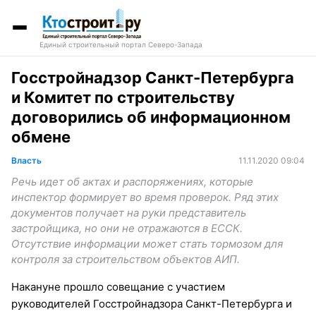
Единый строительный портал Северо-Запада
Госстройнадзор Санкт-Петербурга
и Комитет по строительству
договорились об информационном
обмене
Власть
11.11.2020 09:04
Речь идет об актах и распоряжениях, которые
инспектор формирует во время проверок. Ряд этих
документов получает на руки представитель
застройщика, но они не отражаются в ЕССК.
Отсутствие информации может стать тормозом для
контроля за строительством объектов АИП.
Накануне прошло совещание с участием
руководителей Госстройнадзора Санкт-Петербурга и