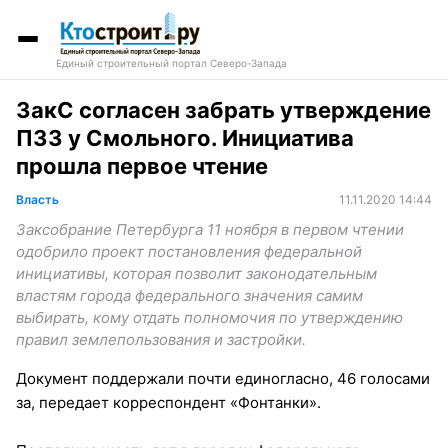
Единый строительный портал Северо-Запада
ЗакС согласен забрать утверждение
ПЗЗ у Смольного. Инициатива
прошла первое чтение
Власть
11.11.2020 14:44
Заксобрание Петербурга 11 ноября в первом чтении
одобрило проект постановления федеральной
инициативы, которая позволит законодательным
властям города федерального значения самим
выбирать, кому отдать полномочия по утверждению
правил землепользования и застройки.
Документ поддержали почти единогласно, 46 голосами
за, передает корреспондент «Фонтанки».