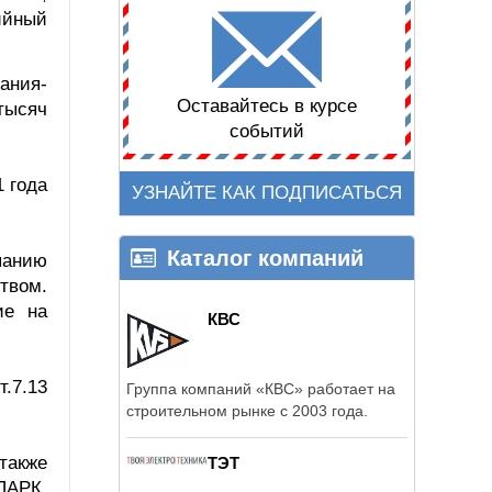
ийный
ания-
Оставайтесь в курсе
тысяч
событий
1 года
УЗНАЙТЕ КАК ПОДПИСАТЬСЯ
Каталог компаний
панию
твом.
ие на
КВС
.7.13
Группа компаний «КВС» работает на
строительном рынке с 2003 года.
также
ТЭТ
ПАРК,