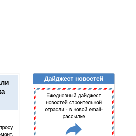
Дайджест новостей
Ы
ДАЙДЖЕСТ НОВОСТЕЙ
али
ка
Ежедневный дайджест
новостей строительной
отрасли - в новой email-
рассылке
просу
монт,