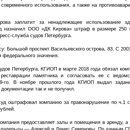
 современного использования, а также на противоавар
рова заплатит за ненадлежащее использование зд
уд назначил ООО «ДК Кирова» штраф в размере 250 
ресс-служба судов Петербурга.
у: Большой проспект Васильевского острова, 83. С 200
я федерального значения.
удов Петербурга, КГИОП в марте 2018 года обязал ком
 реставрации памятника и согласовать ее с ведомс
9-го. В ноябре прошлого года КГИОП выдал задан
 документации так и не получил.
суд оштрафовал компанию за правонарушение по ч.1 ст
рублей.
мпания предоставляет залы и помещения в аренду, а 
 владельцы — Алексей и Денис Семеновы. По данным С