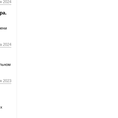
я 2024
ра.
мени
а 2024
ельном
я 2023
ых