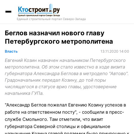
Единый строительный портал Северо-Запада
Беглов назначил нового главу
Петербургского метрополитена
Власть
13.11.2020 14:00
Евгений Козин назначен начальником Петербургского
метрополитена. Об этом стало известно в ходе визита
губернатора Александра Беглова в метродепо "Автово".
Градоначальник передал Козину, до той поры
числящегося в статусе врио главы, удостоверение
начальника ГУПа.
"Александр Беглов пожелал Евгению Козину успехов в
работе на ответственном посту", - сообщили в пресс-
службе Смольного. Там отметили, что визит
губернатора Северной столицы и официальное
назначение Козина главой подземки было приурочено к