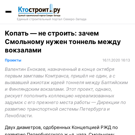
Единый строительный портал Северо-Запада
Копать — не строить: зачем
Смольному нужен тоннель между
вокзалами
Проекты
16.11.2020 16:13
Валентин Енокаев, назначенный в конце октября
первым замглавы Комтранса, пришёл не один, а с
вызвавшей ажиотаж идеей тоннеля между Балтийским
и Финляндским вокзалами. Этот проект, однако,
рискует пополнить коллекцию нереализованных
задумок с его прежнего места работы — Дирекции по
развитию транспортной системы Петербурга и
Ленобласти.
Двух диаметров, одобренных Концепцией РЖД по
развитию Петербургского ж.–д. узла, Смольному