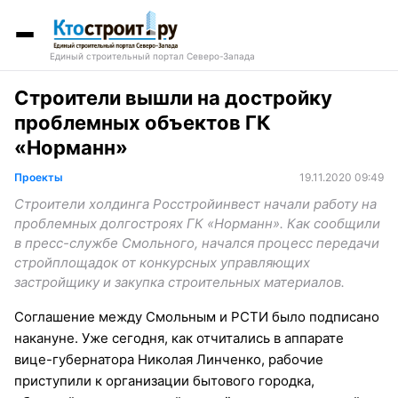
Единый строительный портал Северо-Запада
Строители вышли на достройку
проблемных объектов ГК
«Норманн»
Проекты
19.11.2020 09:49
Строители холдинга Росстройинвест начали работу на
проблемных долгостроях ГК «Норманн». Как сообщили
в пресс-службе Смольного, начался процесс передачи
стройплощадок от конкурсных управляющих
застройщику и закупка строительных материалов.
Соглашение между Смольным и РСТИ было подписано
накануне. Уже сегодня, как отчитались в аппарате
вице-губернатора Николая Линченко, рабочие
приступили к организации бытового городка,